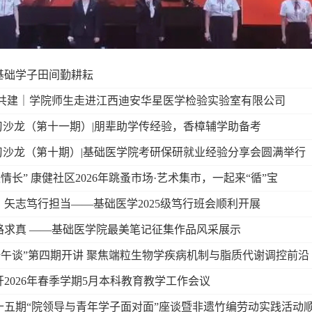
基础学子田间勤耕耘
学共建｜学院师生走进江西迪安华星医学检验实验室有限公司
习沙龙（第十一期）|朋辈助学传经验，香樟辅学助备考
习沙龙（第十期）|基础医学院考研保研就业经验分享会圆满举行
暖情长” 康健社区2026年跳蚤市场·艺术集市，一起来“循”宝
矢志笃行担当——基础医学2025级笃行班会顺利开展
路求真 ——基础医学院最美笔记征集作品风采展示
研午谈”第四期开讲 聚焦端粒生物学疾病机制与脂质代谢调控前沿
2026年春季学期5月本科教育教学工作会议
十五期“院领导与青年学子面对面”座谈暨非遗竹编劳动实践活动