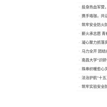
投身热血军营
携手珞珈，共
筑牢安全防火
薪火承志愿 
凝心聚力抓落实
马力全开 团结
南昌大学“识研
珠串织暖愈心
法治护航“十
筑牢实验安全