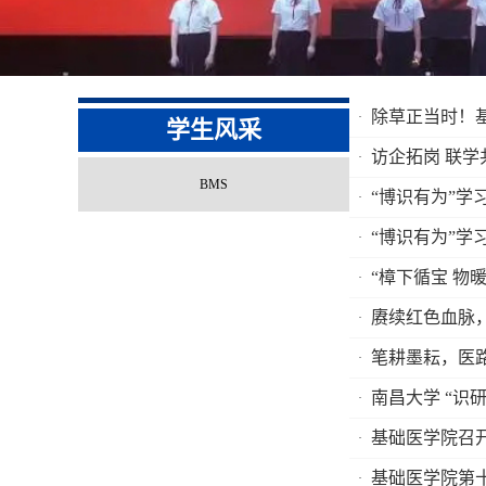
除草正当时！
学生风采
访企拓岗 联
BMS
“博识有为”学
“博识有为”学
“樟下循宝 物
赓续红色血脉，
笔耕墨耘，医
南昌大学 “识
基础医学院召开
基础医学院第