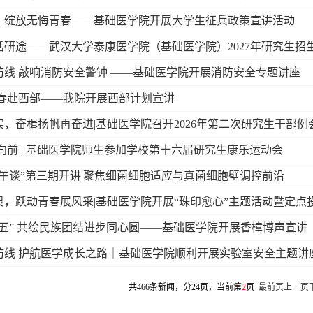
，绽放无悔青春——基础医学院开展大学生征兵政策宣讲活动
话研途——武汉大学泰康医学院（基础医学院）2027年研究生招
防线 敲响消防安全警钟 ——基础医学院开展消防安全专题讲座
青春赴西部——我院开展西部计划宣讲
，奋楫扬帆再奋进|基础医学院召开2026年第二次研究生干部例
向前 | 基础医学院师生参加学校第十六届研究生康乐运动会
午谈”第三期开讲|聚焦细菌细胞适应与真菌细胞壁调控前沿
灵，跃动青春展风采|基础医学院开展“珠印愈心”主题活动暨定点
五五” 共绘民族团结进步同心圆——基础医学院开展香樟博声宣讲
防线 护航医学成长之路｜基础医学院顺利开展实验室安全主题讲
共466条新闻，分24页，当前第
2
页
最前页
上一页