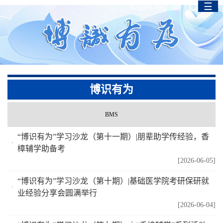
☰
English Version
博识有为
BMS
“博识有为”学习沙龙（第十一期）|朋辈助学传经验，香
樟辅学助备考
[2026-06-05]
“博识有为”学习沙龙（第十期）|基础医学院考研保研就
业经验分享会圆满举行
[2026-06-04]