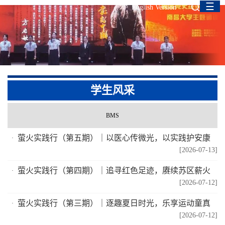
☰
English Version
学生风采
BMS
萤火实践行（第五期）｜以医心传微光，以实践护安康
[2026-07-13]
萤火实践行（第四期）｜追寻红色足迹，赓续苏区薪火
[2026-07-12]
萤火实践行（第三期）｜逐趣夏日时光，乐享运动童真
[2026-07-12]