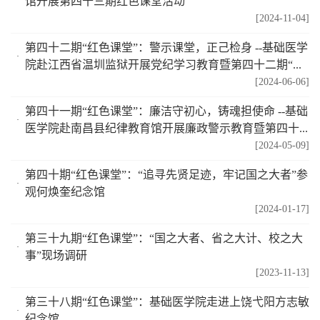
馆开展第四十三期红色课堂活动
[2024-11-04]
第四十二期“红色课堂”：警示课堂，正己检身 --基础医学
院赴江西省温圳监狱开展党纪学习教育暨第四十二期“...
[2024-06-06]
第四十一期“红色课堂”：廉洁守初心，铸魂担使命 --基础
医学院赴南昌县纪律教育馆开展廉政警示教育暨第四十...
[2024-05-09]
第四十期“红色课堂”：“追寻先贤足迹，牢记国之大者”参
观何焕奎纪念馆
[2024-01-17]
第三十九期“红色课堂”：“国之大者、省之大计、校之大
事”现场调研
[2023-11-13]
第三十八期“红色课堂”：基础医学院走进上饶弋阳方志敏
纪念馆