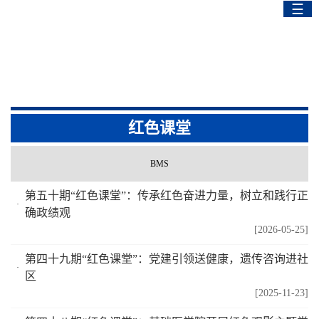
☰
English Version
红色课堂
BMS
第五十期“红色课堂”：传承红色奋进力量，树立和践行正
确政绩观
[2026-05-25]
第四十九期“红色课堂”：党建引领送健康，遗传咨询进社
区
[2025-11-23]