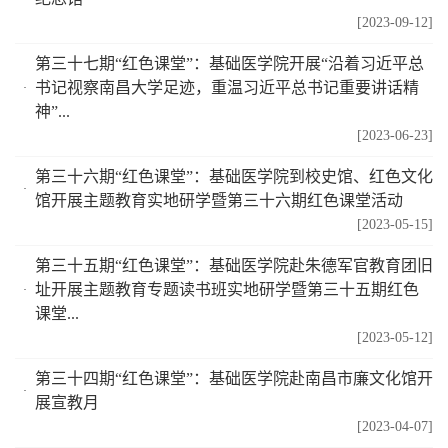
[2023-09-12]
第三十七期“红色课堂”：基础医学院开展“沿着习近平总
书记视察南昌大学足迹，重温习近平总书记重要讲话精
神”...
[2023-06-23]
第三十六期“红色课堂”：基础医学院到校史馆、红色文化
馆开展主题教育实地研学暨第三十六期红色课堂活动
[2023-05-15]
第三十五期“红色课堂”：基础医学院赴朱德军官教育团旧
址开展主题教育专题读书班实地研学暨第三十五期红色
课堂...
[2023-05-12]
第三十四期“红色课堂”：基础医学院赴南昌市廉文化馆开
展宣教月
[2023-04-07]