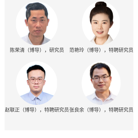
陈荣清（博导），研究员
范艳玲（博导），特聘研究员
赵联正（博导），特聘研究员
张良余（博导），特聘研究员