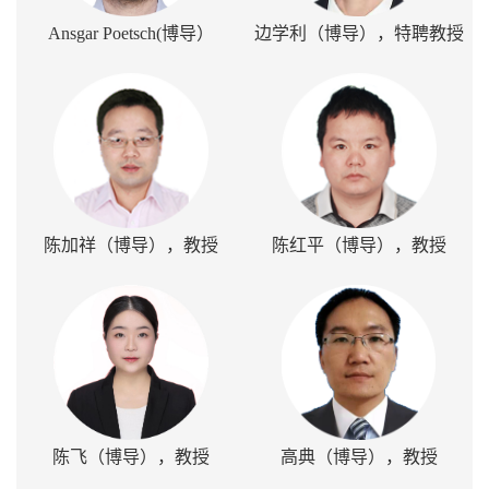
Ansgar Poetsch(博导）
边学利（博导），特聘教授
陈加祥（博导），教授
陈红平（博导），教授
陈飞（博导），教授
高典（博导），教授