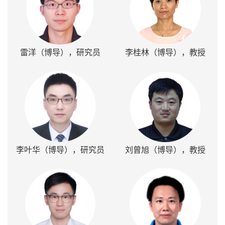
雷洋（博导），研究员
李桂林（博导），教授
李叶华（博导），研究员
刘曾旭（博导），教授