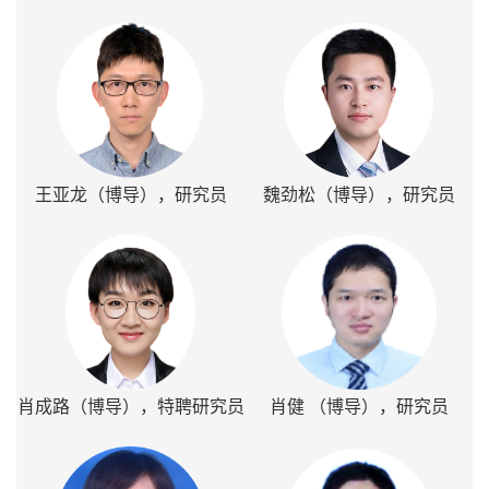
王亚龙（博导），研究员
魏劲松（博导），研究员
肖成路（博导），特聘研究员
肖健 （博导），研究员