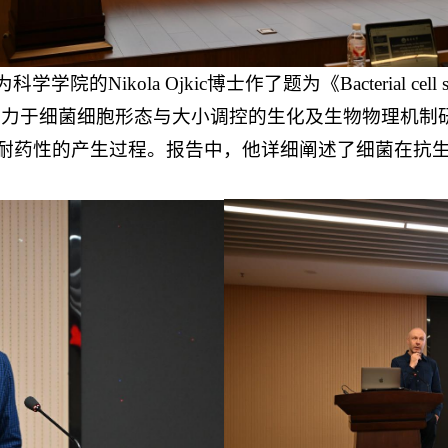
 Ojkic博士作了题为《Bacterial cell shape and siz
kic博士长期致力于细菌细胞形态与大小调控的生化及生物物
耐药性的产生过程。报告中，他详细阐述了细菌在抗